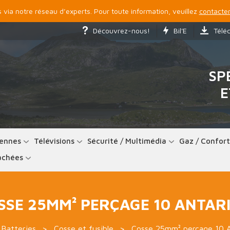
via notre réseau d’experts. Pour toute information, veuillez
contacter
Découvrez-nous!
Bil'E
Télé
SP
E
ennes
Télévisions
Sécurité / Multimédia
Gaz / Confor
achées
SSE 25MM² PERÇAGE 10 ANTAR
Batteries
Cosse et fusible
Cosse 25mm² perçage 10