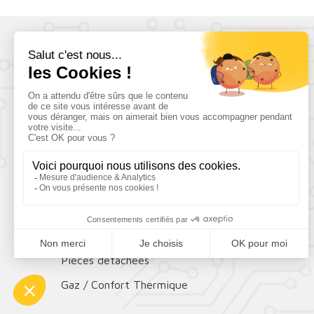
CATÉGORIES
Antennes
Télévisions
Sécurité
Batteries
Convertisseurs/chargeurs
Solaire
Confort
Pièces détachées
Gaz / Confort Thermique