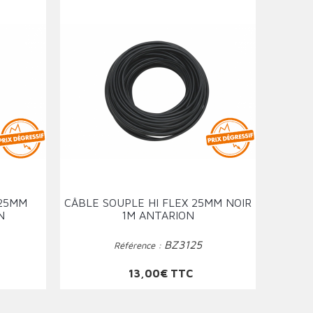
 25MM
CÂBLE SOUPLE HI FLEX 25MM NOIR
N
1M ANTARION
BZ3125
Référence :
Prix
13,00€ TTC