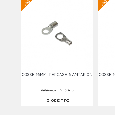
x10
x10
COSSE 16MM² PERÇAGE 6 ANTARION
COSSE 
BZ0166
Référence :
Prix
2,00€ TTC