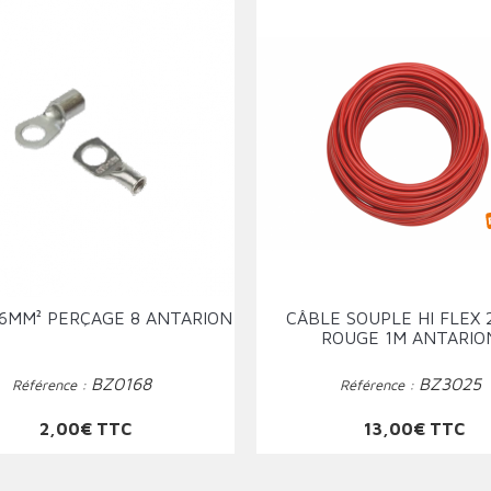
16MM² PERÇAGE 8 ANTARION
CÂBLE SOUPLE HI FLEX
ROUGE 1M ANTARIO
BZ0168
BZ3025
Référence :
Référence :
Prix
Prix
2,00€ TTC
13,00€ TTC