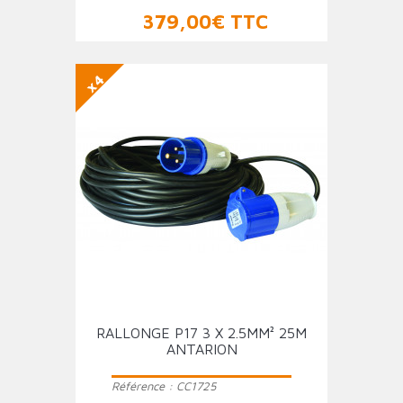
Prix
379,00€ TTC
x4
RALLONGE P17 3 X 2.5MM² 25M
ANTARION
Référence :
CC1725