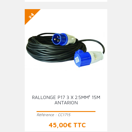
x4
RALLONGE P17 3 X 2.5MM² 15M
ANTARION
Référence :
CC1715
Prix
45,00€ TTC