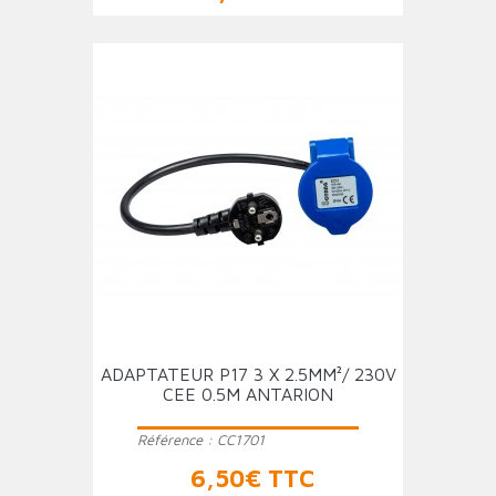
ADAPTATEUR P17 3 X 2.5MM²/ 230V
CEE 0.5M ANTARION
Référence :
CC1701
Prix
6,50€ TTC