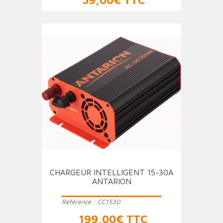
59,00€ TTC
CHARGEUR INTELLIGENT 15-30A
ANTARION
Référence :
CC1530
Prix
199,00€ TTC