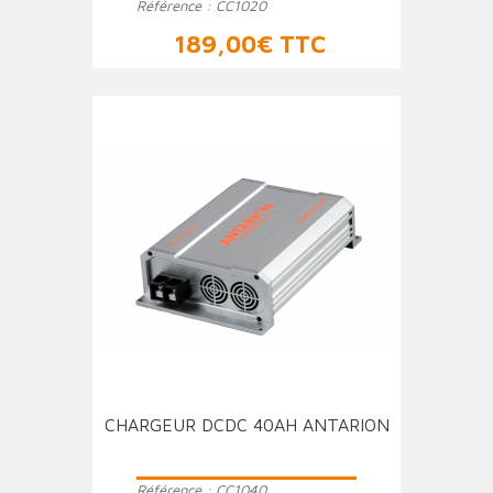
Référence :
CC1020
Prix
189,00€ TTC
CHARGEUR DCDC 40AH ANTARION
Référence :
CC1040