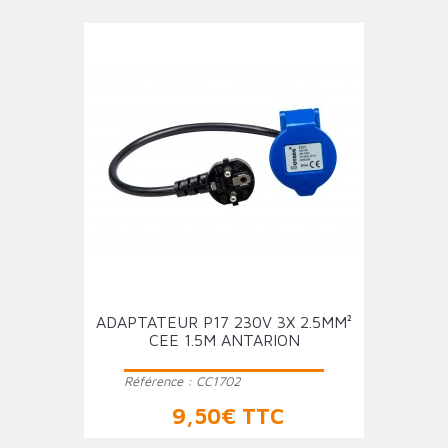
ADAPTATEUR P17 230V 3X 2.5MM²
CEE 1.5M ANTARION
Référence :
CC1702
Prix
9,50€ TTC