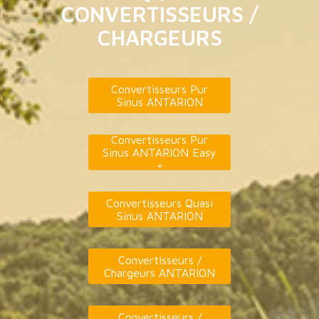
CONVERTISSEURS /
CHARGEURS
Convertisseurs Pur
Sinus ANTARION
Convertisseurs Pur
Sinus ANTARION Easy
+
Convertisseurs Quasi
Sinus ANTARION
Convertisseurs /
Chargeurs ANTARION
Convertisseurs /