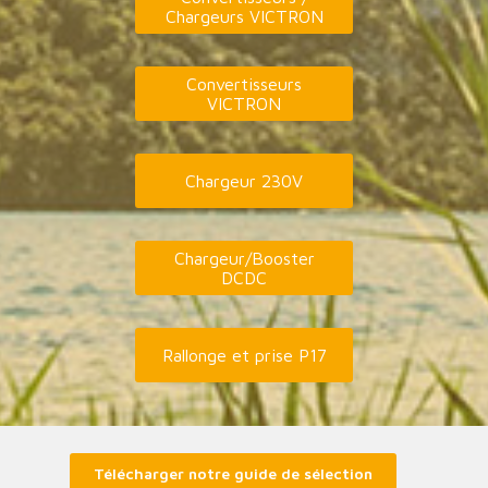
Chargeurs VICTRON
Convertisseurs
VICTRON
Chargeur 230V
Chargeur/Booster
DCDC
Rallonge et prise P17
Télécharger notre guide de sélection