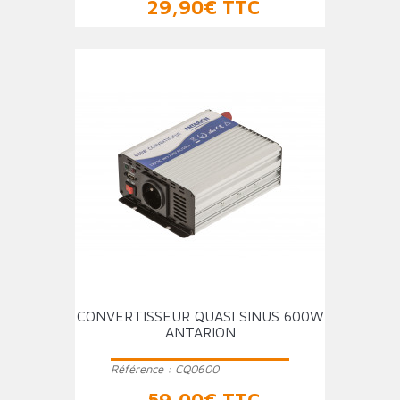
Prix
29,90€ TTC
CONVERTISSEUR QUASI SINUS 600W
ANTARION
Référence :
CQ0600
Prix