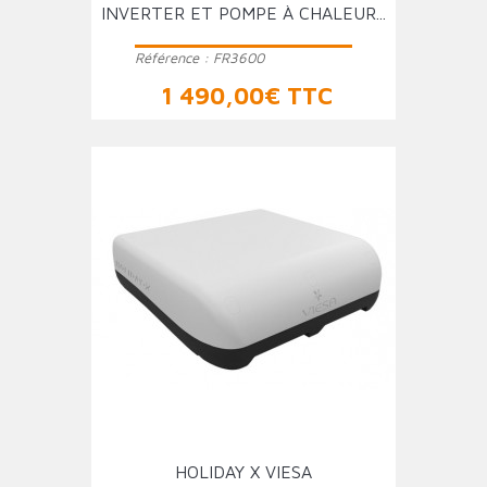
INVERTER ET POMPE À CHALEUR...
Référence :
FR3600
Prix
1 490,00€ TTC
HOLIDAY X VIESA