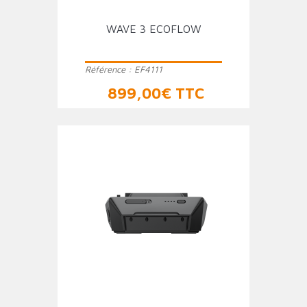
WAVE 3 ECOFLOW
Référence :
EF4111
Prix
899,00€ TTC