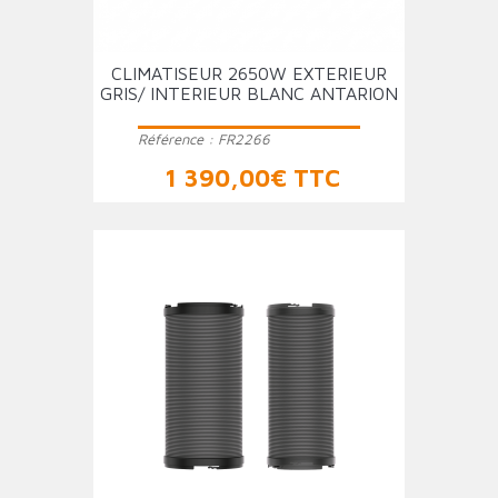
CLIMATISEUR 2650W EXTERIEUR
GRIS/ INTERIEUR BLANC ANTARION
Référence :
FR2266
Prix
1 390,00€ TTC