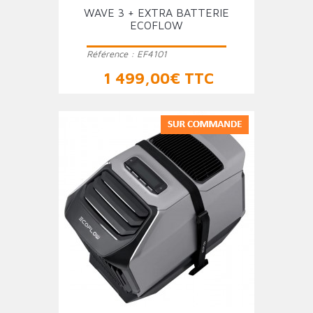
WAVE 3 + EXTRA BATTERIE
ECOFLOW
Référence :
EF4101
Prix
1 499,00€ TTC