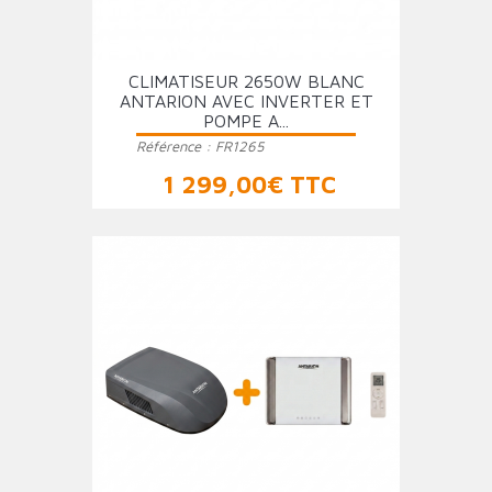
CLIMATISEUR 2650W BLANC
ANTARION AVEC INVERTER ET
POMPE A...
Référence :
FR1265
Prix
1 299,00€ TTC