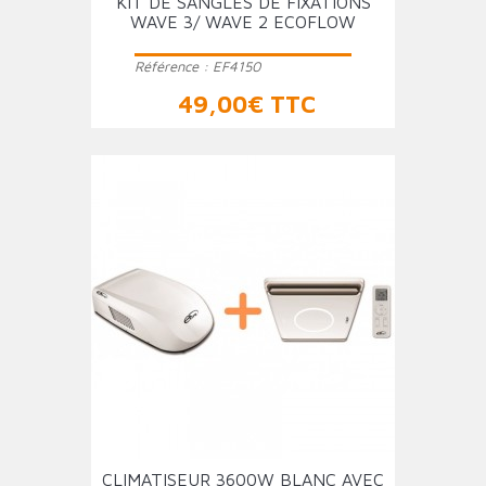
KIT DE SANGLES DE FIXATIONS
WAVE 3/ WAVE 2 ECOFLOW
Référence :
EF4150
Prix
49,00€ TTC
CLIMATISEUR 3600W BLANC AVEC