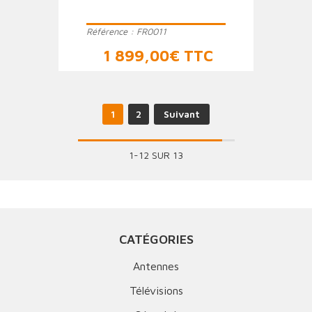
Référence :
FR0011
Prix
1 899,00€ TTC
1
2
Suivant
1-12 SUR 13
CATÉGORIES
Antennes
Télévisions