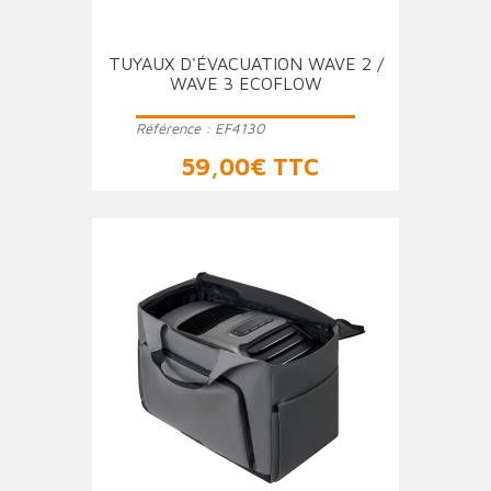
TUYAUX D'ÉVACUATION WAVE 2 /
WAVE 3 ECOFLOW
Référence :
EF4130
Prix
59,00€ TTC