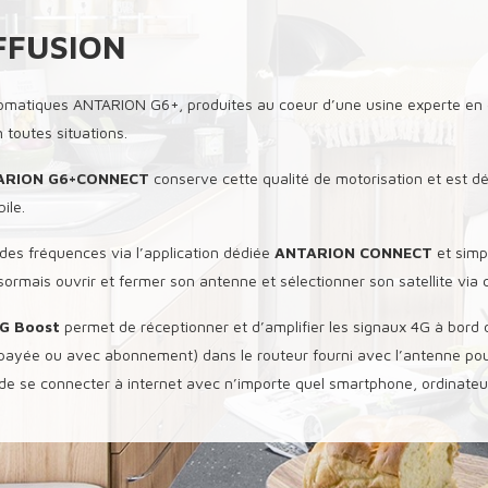
FFUSION
omatiques ANTARION G6+, produites au coeur d’une usine experte en é
toutes situations.
ARION G6+CONNECT
conserve cette qualité de motorisation et est d
ile.
des fréquences via l’application dédiée
ANTARION CONNECT
et simpl
ormais ouvrir et fermer son antenne et sélectionner son satellite via
G Boost
permet de réceptionner et d’amplifier les signaux 4G à bord d’u
répayée ou avec abonnement) dans le routeur fourni avec l’antenne pou
e se connecter à internet avec n’importe quel smartphone, ordinateur