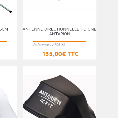
65CM
ANTENNE DIRECTIONNELLE HD ONE
ANTARION
Référence :
AT0300
Prix
135,00€ TTC