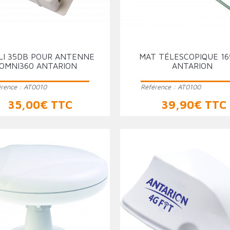
LI 35DB POUR ANTENNE
MAT TÉLESCOPIQUE 1
OMNI360 ANTARION
ANTARION
érence :
AT0010
Référence :
AT0100
Prix
Prix
35,00€ TTC
39,90€ TTC