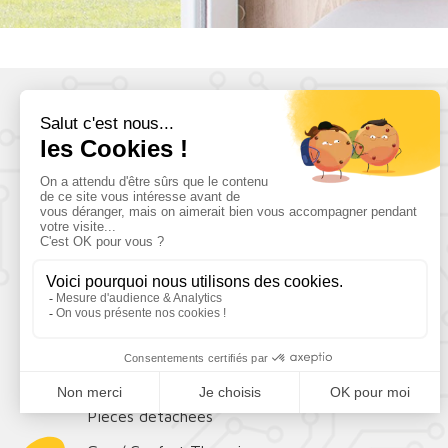
CATÉGORIES
Antennes
Télévisions
Sécurité
Batteries
Convertisseurs/chargeurs
Solaire
Confort
Pièces détachées