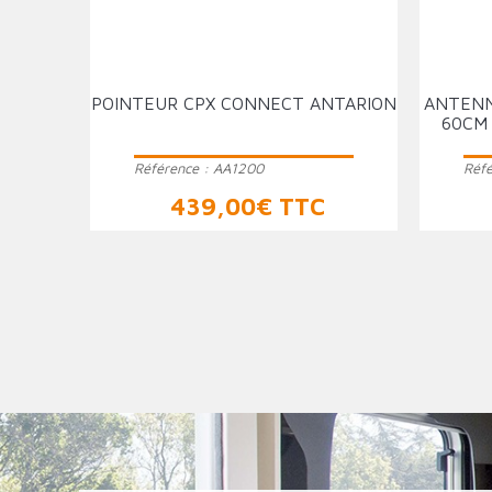
POINTEUR CPX CONNECT ANTARION
ANTENN
60CM
Référence :
AA1200
Réf
Prix
439,00€ TTC