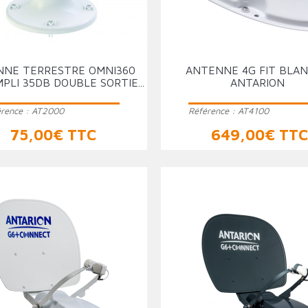
NNE TERRESTRE OMNI360
ANTENNE 4G FIT BLA
PLI 35DB DOUBLE SORTIE...
ANTARION
érence :
AT2000
Référence :
AT4100
Prix
Prix
75,00€ TTC
649,00€ TT