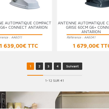
E AUTOMATIQUE COMPACT
ANTENNE AUTOMATIQUE 
 G6+ CONNECT ANTARION
GRISE 60CM G6+ CON
ANTARION
érence :
AA6011
Référence :
AA6041
Prix
Prix
1 639,00€ TTC
1 679,00€ TT
1
2
3
4
Suivant
1-12 SUR 41