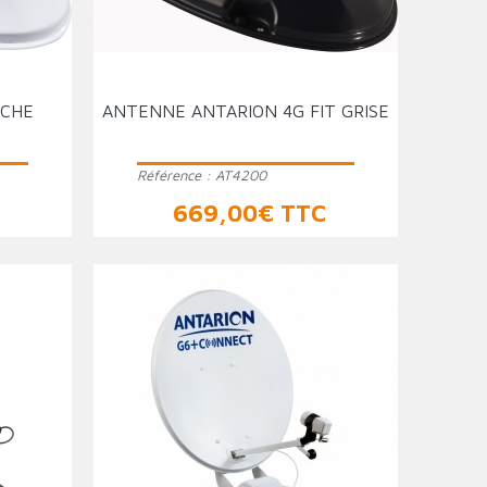
NCHE
ANTENNE ANTARION 4G FIT GRISE
Référence :
AT4200
Prix
C
669,00€ TTC