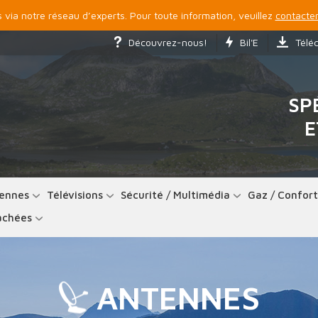
via notre réseau d’experts. Pour toute information, veuillez
contacter
Découvrez-nous!
Bil'E
Télé
SP
E
ennes
Télévisions
Sécurité / Multimédia
Gaz / Confor
achées
ANTENNES