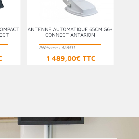
COMPACT
ANTENNE AUTOMATIQUE 65CM G6+
NECT
CONNECT ANTARION
Référence :
AA6511
Prix
C
1 489,00€ TTC