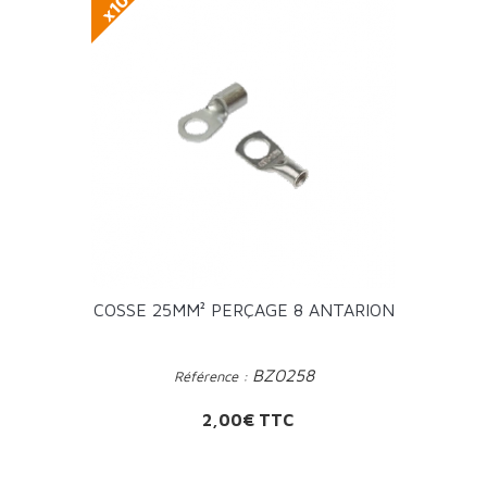
x10
COSSE 25MM² PERÇAGE 8 ANTARION
BZ0258
Référence :
Prix
2,00€ TTC