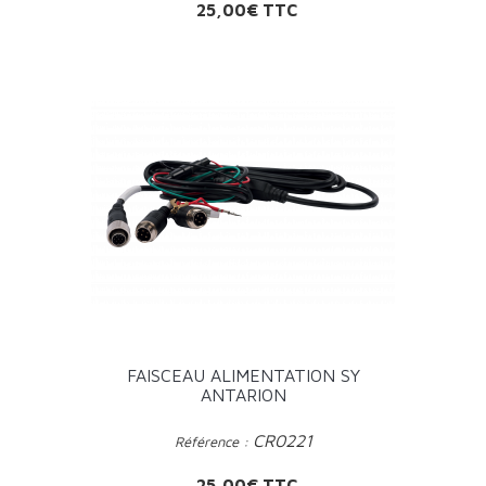
Prix
25,00€ TTC
FAISCEAU ALIMENTATION SY
ANTARION
CR0221
Référence :
Prix
25,00€ TTC