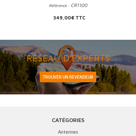
CR1100
Référence :
Prix
349,00€ TTC
RÉSEAU D'EXPERTS
TROUVER UN REVENDEUR
CATÉGORIES
Antennes