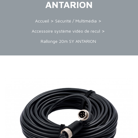
ANTARION
Accueil
Sécurité / Multimédia
Accessoire système vidéo de recul
Rallonge 20m SY ANTARION