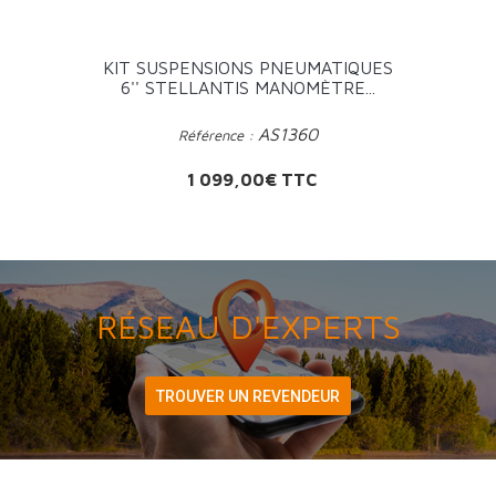
KIT SUSPENSIONS PNEUMATIQUES
6'' STELLANTIS MANOMÈTRE...
AS1360
Référence :
Prix
1 099,00€ TTC
RÉSEAU D'EXPERTS
TROUVER UN REVENDEUR