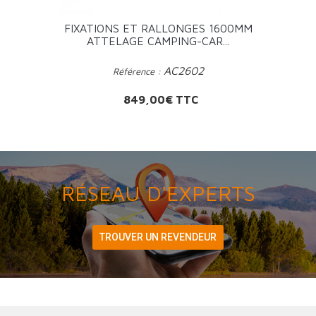
FIXATIONS ET RALLONGES 1600MM
ATTELAGE CAMPING-CAR...
AC2602
Référence :
Prix
849,00€ TTC
RÉSEAU D'EXPERTS
TROUVER UN REVENDEUR