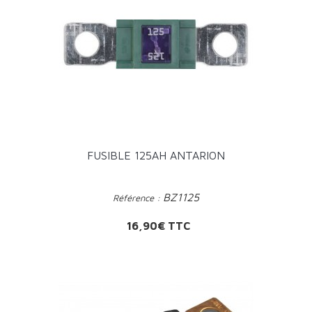
FUSIBLE 125AH ANTARION
BZ1125
Référence :
Prix
16,90€ TTC