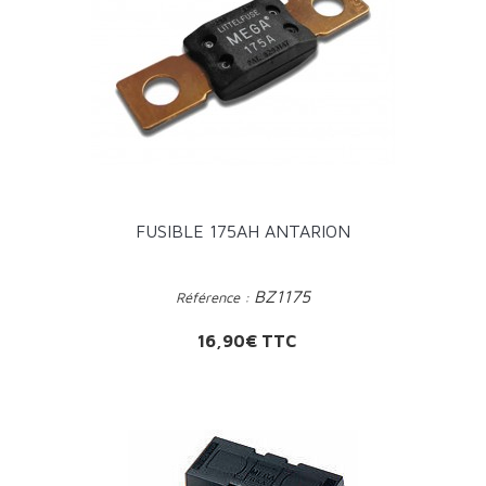
FUSIBLE 175AH ANTARION
BZ1175
Référence :
Prix
16,90€ TTC