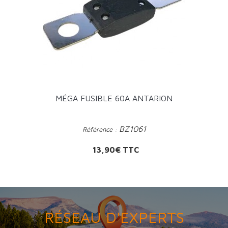
MÉGA FUSIBLE 60A ANTARION
BZ1061
Référence :
Prix
13,90€ TTC
RÉSEAU D'EXPERTS