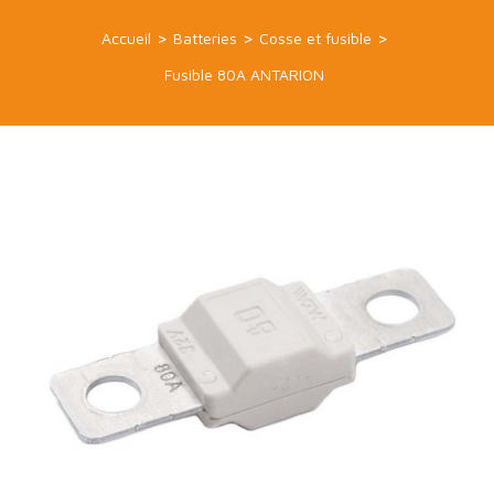
Accueil
Batteries
Cosse et fusible
Fusible 80A ANTARION