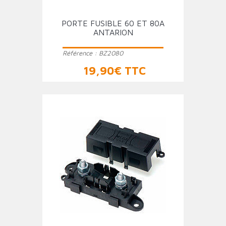
PORTE FUSIBLE 60 ET 80A
ANTARION
Référence :
BZ2080
Prix
19,90€ TTC