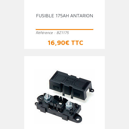
FUSIBLE 175AH ANTARION
Référence :
BZ1175
Prix
16,90€ TTC