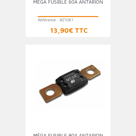
MÉGA FUSIBLE 60A ANTARION
Référence :
BZ1061
Prix
13,90€ TTC
MÉGA FUSIBLE 80A ANTARION