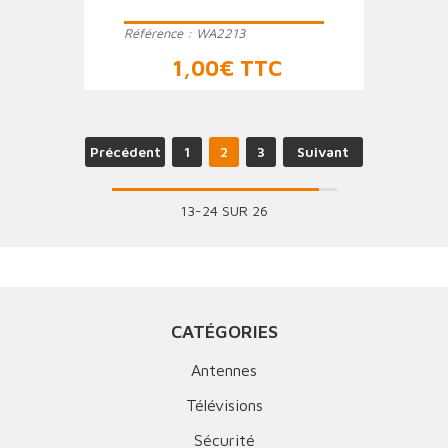
Référence :
WA2213
Prix
1,00€ TTC
Précédent
1
2
3
Suivant
13-24 SUR 26
CATÉGORIES
Antennes
Télévisions
Sécurité