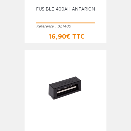
FUSIBLE 400AH ANTARION
Référence :
BZ1400
Prix
16,90€ TTC