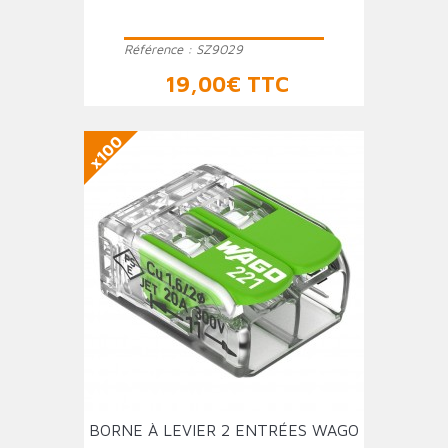
Référence :
SZ9029
Prix
19,00€ TTC
x100
BORNE À LEVIER 2 ENTRÉES WAGO