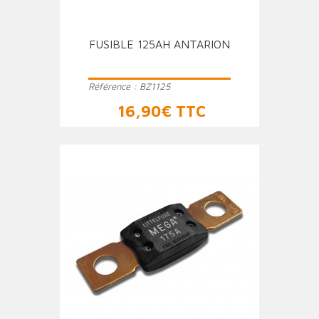
FUSIBLE 125AH ANTARION
Référence :
BZ1125
Prix
16,90€ TTC