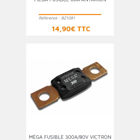
Référence :
BZ1081
Prix
14,90€ TTC
MÉGA FUSIBLE 300A/80V VICTRON