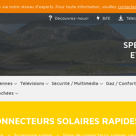
via notre réseau d’experts. Pour toute information, veuillez
contacter
Découvrez-nous!
Bil'E
Télé
SP
E
ennes
Télévisions
Sécurité / Multimédia
Gaz / Confor
achées
ONNECTEURS SOLAIRES RAPID
re
Accessoire solaire
Paire de connecteurs solaires r