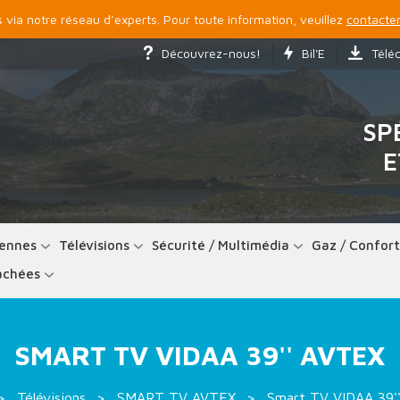
via notre réseau d’experts. Pour toute information, veuillez
contacter
Découvrez-nous!
Bil'E
Télé
SP
E
ennes
Télévisions
Sécurité / Multimédia
Gaz / Confor
achées
SMART TV VIDAA 39'' AVTEX
Télévisions
SMART TV AVTEX
Smart TV VIDAA 39'