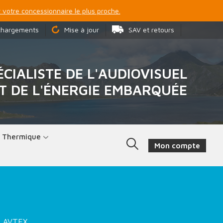
 votre concessionnaire le plus proche.
chargements
Mise à jour
SAV et retours
ÉCIALISTE DE L'AUDIOVISUEL
T DE L'ÉNERGIE EMBARQUÉE
t Thermique
Mon compte
' AVTEX