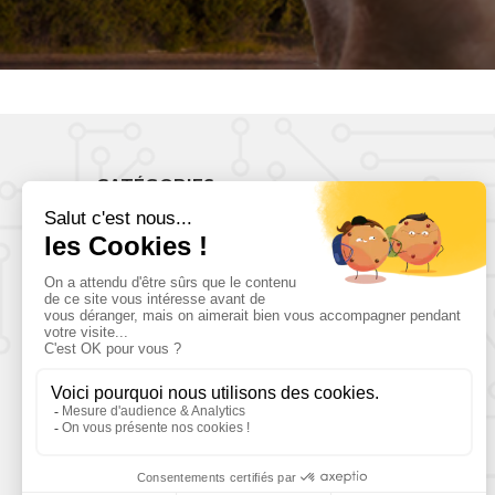
CATÉGORIES
Antennes
Télévisions
Sécurité
Batteries
Convertisseurs/chargeurs
Solaire
Confort