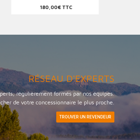
Prix
180,00€ TTC
RÉSEAU D'EXPERTS
perts, régulièrement formés par nos équipes.
cher de votre concessionnaire le plus proche.
TROUVER UN REVENDEUR